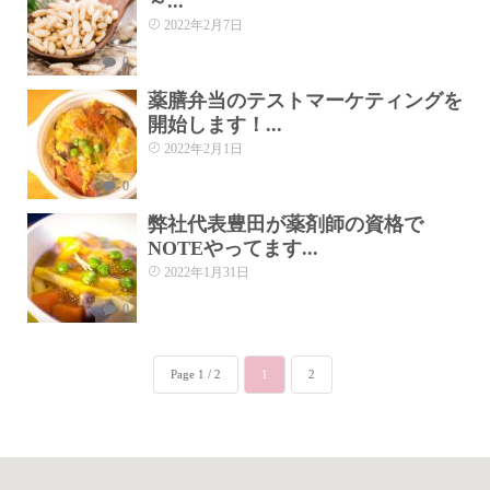
～...
2022年2月7日
0
薬膳弁当のテストマーケティングを
開始します！...
2022年2月1日
0
弊社代表豊田が薬剤師の資格で
NOTEやってます...
2022年1月31日
0
Page 1 / 2
1
2